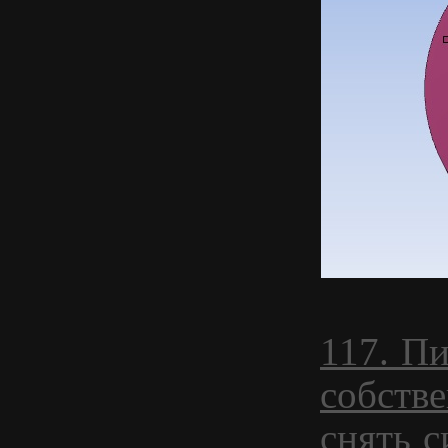
117. П
собств
снять 