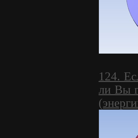
124. Ес
ли Вы 
(энерг