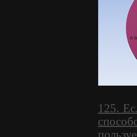
125. Ес
способ
пользуе