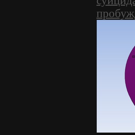
суицид
пробуж