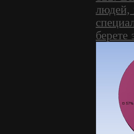
людей,
специа
берете