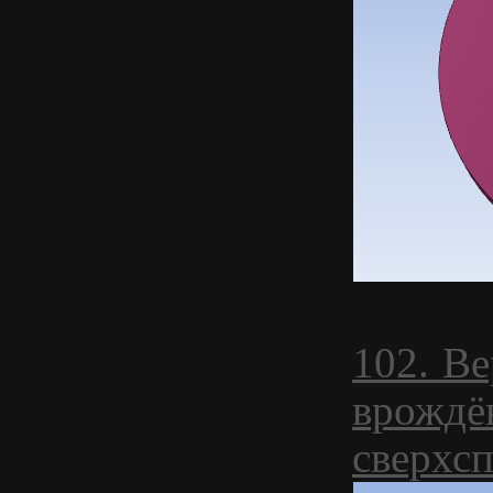
102. В
врождё
сверхс