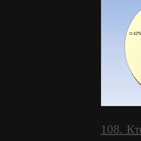
108. К