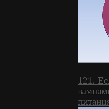
121. Ес
вампами
питани