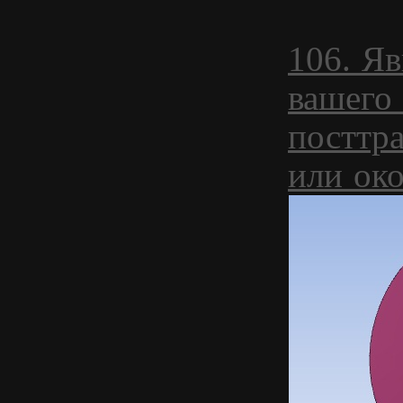
106. Яв
вашего
посттр
или ок