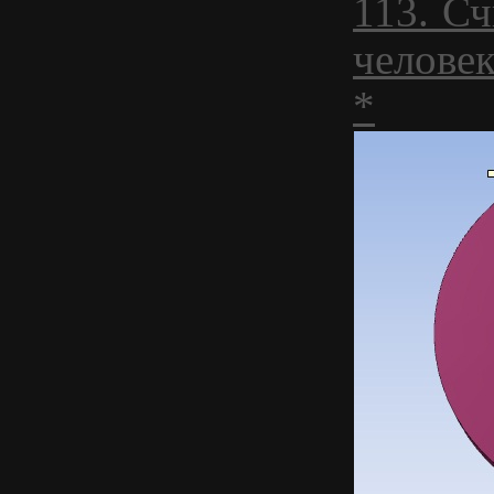
113. Сч
челове
*