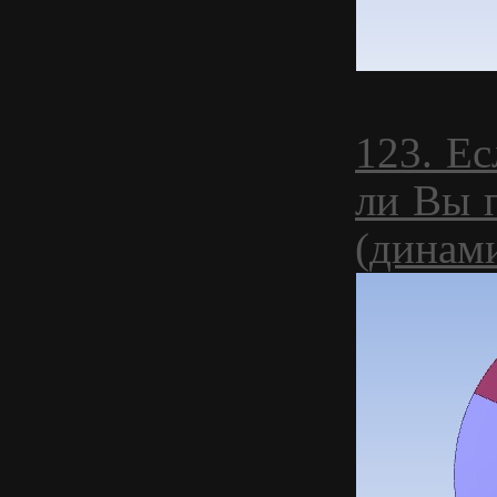
123. Ес
ли Вы 
(динам