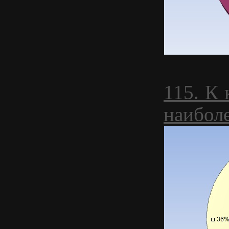
115. К
наибол