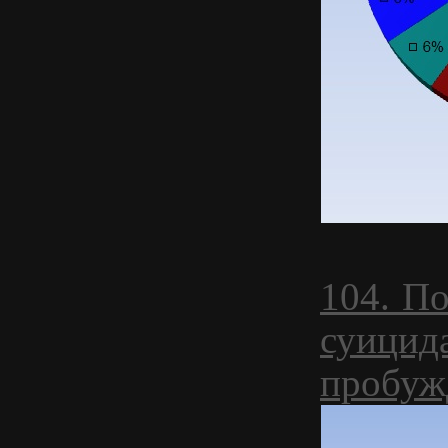
104. П
суицид
пробуж