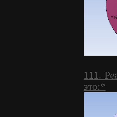
111. Р
это:*