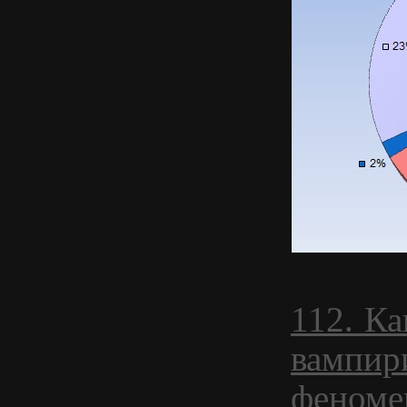
112. Ка
вампир
феноме