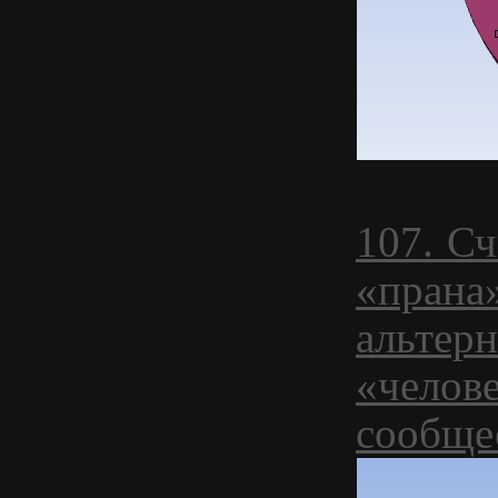
107. С
«прана
альтер
«челове
сообще