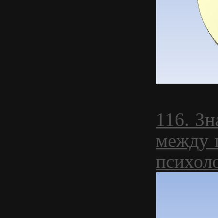
116. Зн
между 
психол