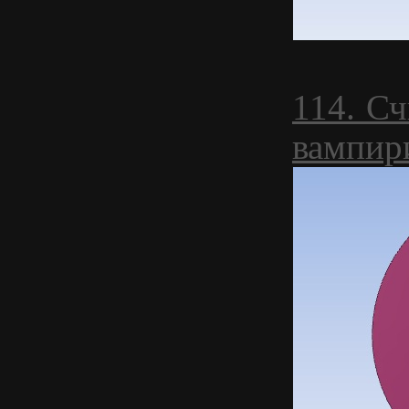
114. Сч
вампир