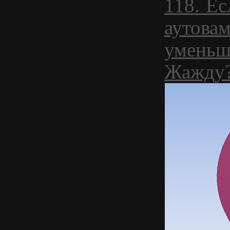
118. Е
аутова
уменьш
Жажду