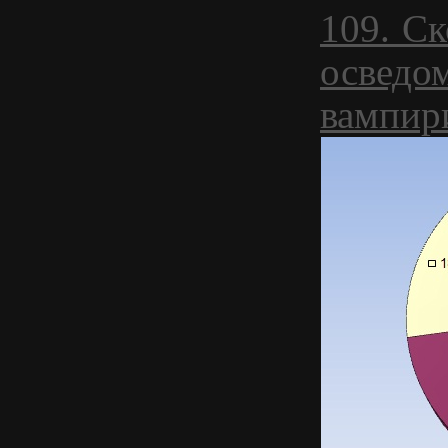
109. С
осведо
вампир