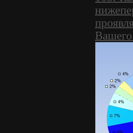
нижепе
проявля
Вашего