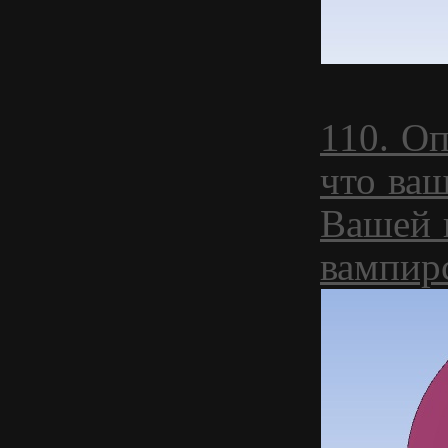
110. Оп
что ваш
Вашей 
вампир