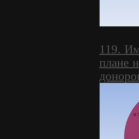
119. И
плане 
доноро