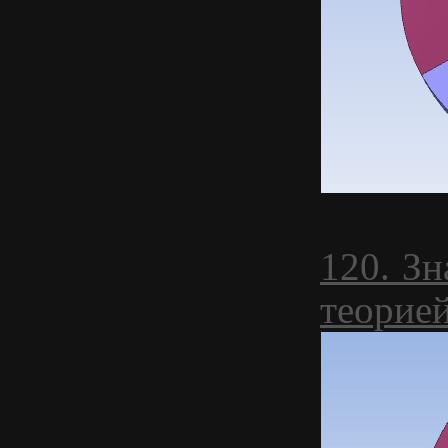
120. З
теорие