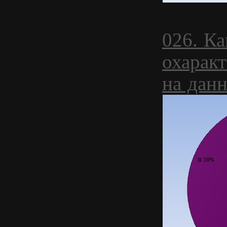
026. К
охаракт
на дан