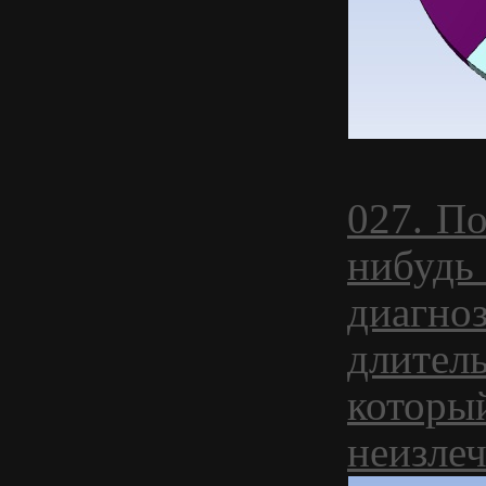
027. По
нибудь
диагноз
длител
которы
неизле