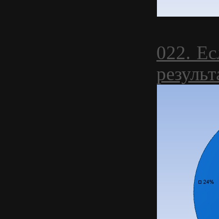
022. Ес
результ