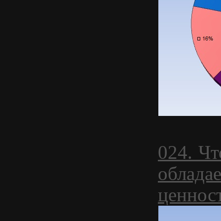
024. Ч
облада
ценнос