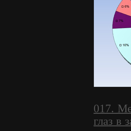
017. М
глаз в 