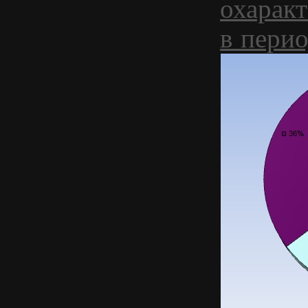
охаракт
в перио