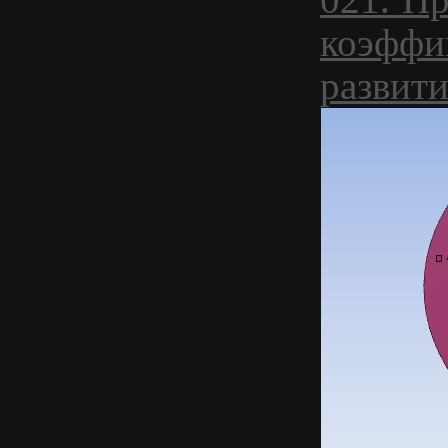
коэффи
развити