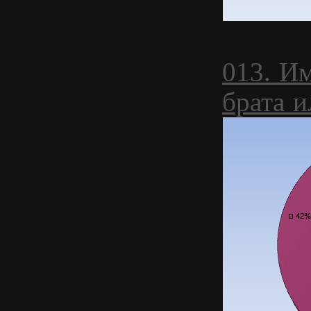
013. И
брата и