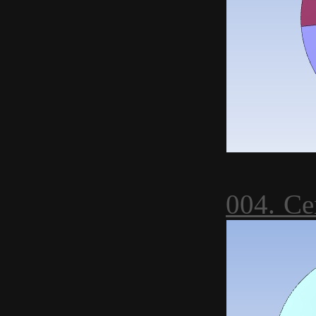
004. С