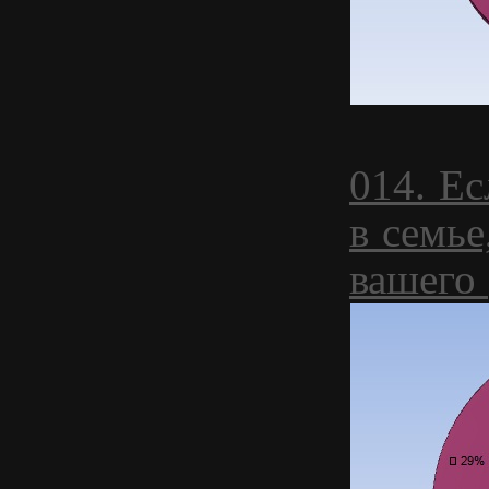
014. Е
в семье
вашего