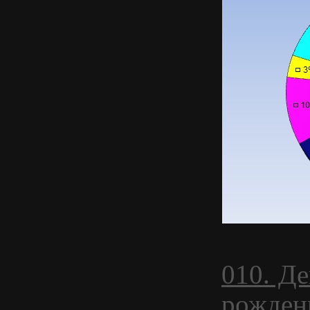
010. Д
рожден