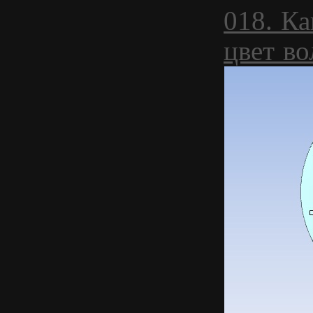
018. К
цвет во