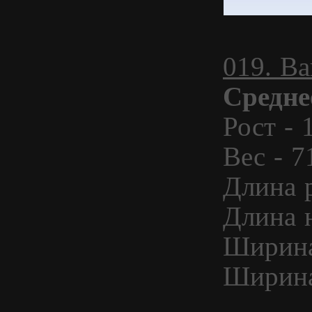
019. В
Средне
Рост - 
Вес - 71
Длина р
Длина н
Ширина
Ширина 