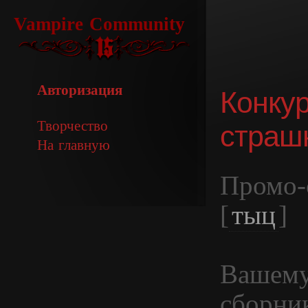
Vampire Community
Авторизация
Конку
Творчество
страш
На главную
Промо-
[
тыц
]
Вашему
сборник