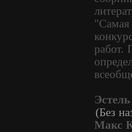
литера
"Самая
конкурс
работ.
опреде
всеобще
Эстель
(Без на
Макс 