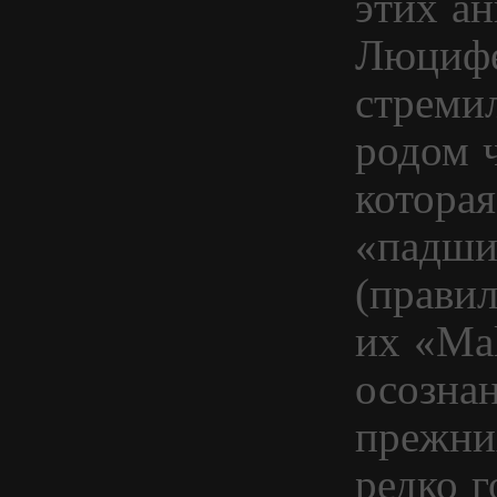
этих ан
Люцифе
стремил
родом ч
которая
«падши
(прави
их «Ma
осознан
прежни
редко г