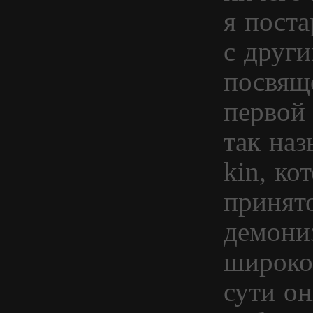
я пост
с други
посвящё
первой
так на
kin, ко
принят
демониз
широко
сути он