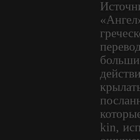
Источн
«Ангел
греческ
перевод
больши
действи
крылат
послан
которые
kin, и