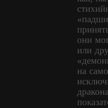
стихий
«падши
принять
они мог
или дру
«демони
на сам
исключ
дракон
показат