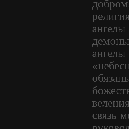
добром,
религия
ангелы 
демоны 
ангелы 
«небес
обязан
божест
веления
связь м
руково