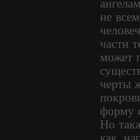
ангелам
не все
челове
части т
может 
сущест
черты 
покров
форму 
Но так
как, на