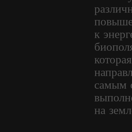
различн
повыше
к энер
биополя
котора
направл
самым 
выполн
на земл