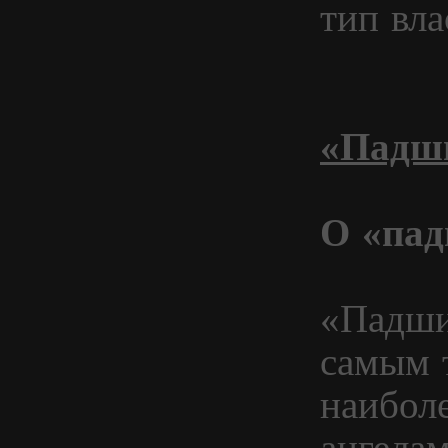
тип вла
«Падш
О «пад
«Падши
самым 
наибол
ангелам