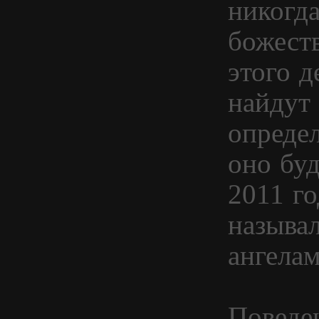
никогд
божест
этого д
найдут 
опреде
оно буд
2011 го
называ
ангелам
Поведе