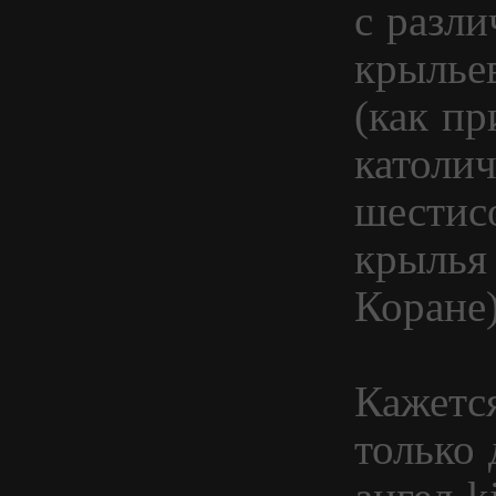
с разл
крыльев
(как п
католич
шестис
крылья 
Коране)
Кажется
только 