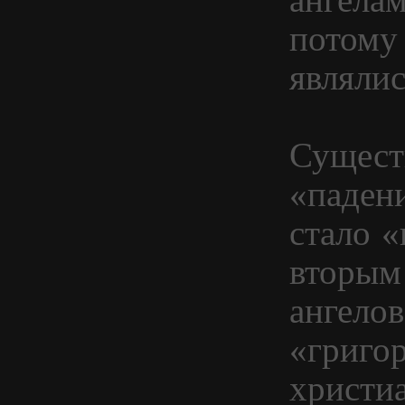
потому 
являли
Сущест
«паден
стало 
вторым
ангело
«григо
христи