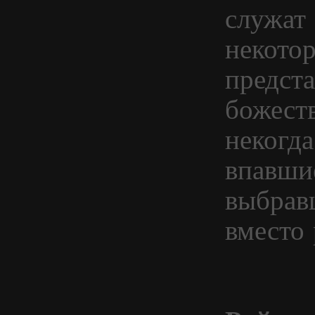
служат 
некото
предст
божеств
некогд
впавши
выбрав
вместо 