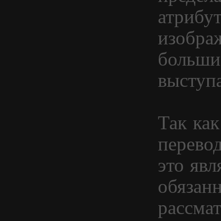
атрибу
изобра
больши
выступ
Так как
перевод
это явл
обязан
рассмат