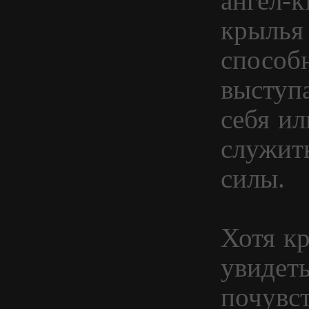
ангел-k
крылья
способн
выступ
себя ил
служит
силы.
Хотя к
увидет
почувст