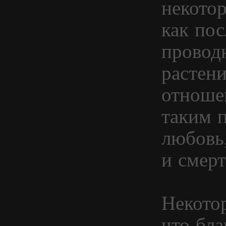
некотор
как пос
провод
растен
отноше
таким п
любовь,
и смерт
Некотор
что бла