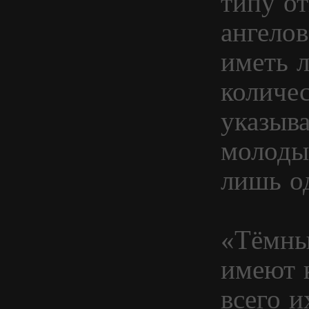
типу от
ангелов
иметь л
количе
указыва
молоды
лишь о
«Тёмны
имеют 
всего 