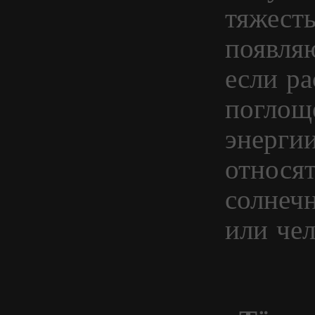
тяжест
появля
если ра
поглощ
энергии
относят
солнечн
или чел