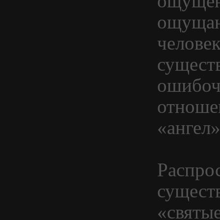
ощущен
ощущаю
челове
сущест
ошибоч
отноше
«ангел»
Распро
существ
«святые