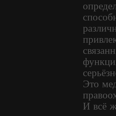
опреде
способн
различ
привле
связан
функци
серьёзн
Это ме
правоо
И всё ж