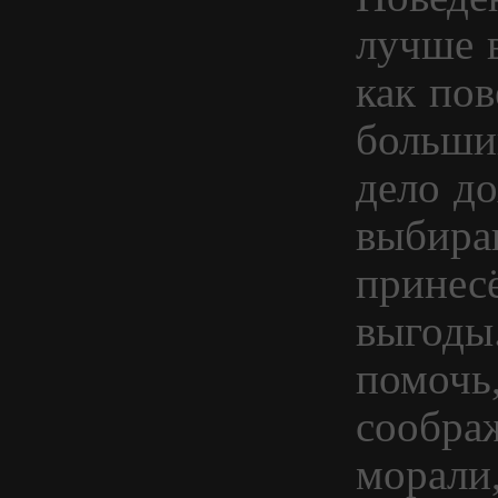
лучше в
как пов
большин
дело д
выбираю
принес
выгоды
помочь,
сообра
морали,