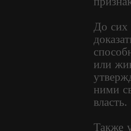
признак
До сих 
доказат
способн
или жи
утверж
ними с
власть.
Также 