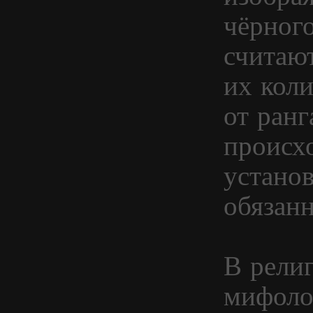
чёрног
считают
их коли
от ранг
происх
устано
обязан
В рели
мифоло