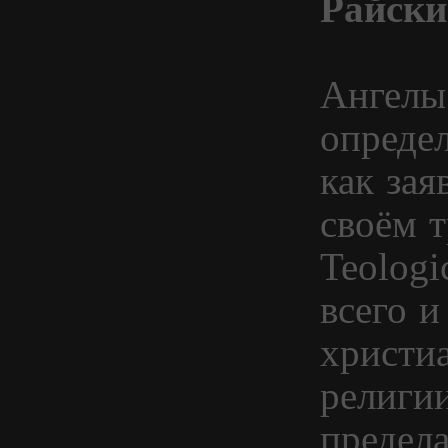
Райски
Ангелы
опреде
как за
своём 
Teologi
всего и
христи
религии
предел