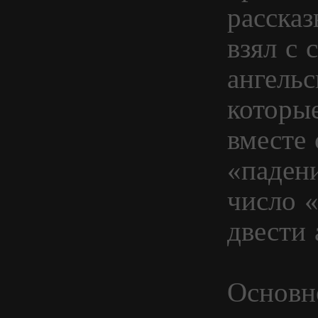
расска
взял с 
ангельс
которы
вместе 
«паден
число 
двести 
Основн