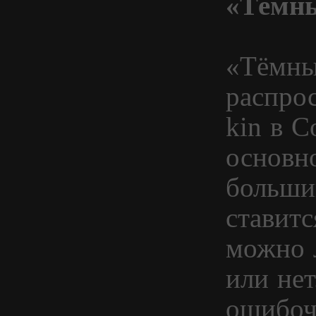
«Тёмн
«Тёмны
распро
kin в С
основно
больши
ставитс
можно 
или нет
ошибоч