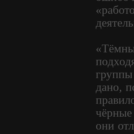
«работ
деятель
«Тёмны
подход
группы 
дано, п
правил
чёрные 
они отл