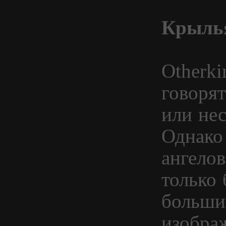
Крыль
Otherki
говорят
или нес
Однако
ангелов
только 
больши
изобра