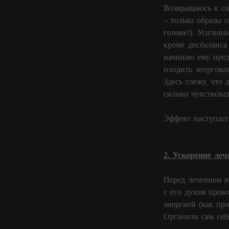
Возвращаюсь к сн
– только образы 
голове!). Усилив
кроме дисбаланса 
начинаю ему пред
плодить энергова
Здесь слежу, что 
сильно чувствова
Эффект наступает
2. Ускорение леч
Перед лечением я
с его духом пров
энергией (как пр
Организм сам себ