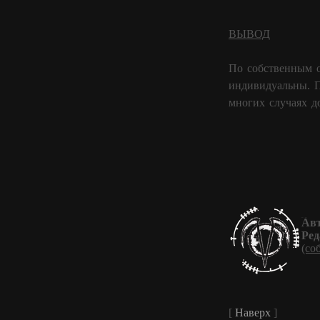
ВЫВОД
По собственным о
индивидуальны. П
многих случаях до
Авт
Ред
(со
[
Наверх
]