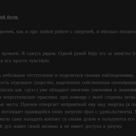
ой боли.
прочем, как и при любой работе с энергией, я обильно питаюсь
кровати. Я сажусь рядом. Одной рукой беру его за запястье (г
я его просто чувствую.
ть небольшое отступление и поделиться своими наблюдениями. 
 есть отдельное существо, наделенное собственным своеобразн
писать как «дух») уже обладают многими умениями и знаниям
я энергетические практики, при помощи с моей стороны легко 
ые места. Причем отвергает неприятный ему вид энергии (я п
ко поглощает нравящийся (мою энергию брал с удовольствием)
умели сами наладить контакт со своим духом и пользуются его
 дух живет своей жизнью и не имеет доступа к разуму.