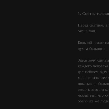
1. Снятие головн
Перед снятием, в
очень мал.
Больной лежит на 
духом больного – 
Здесь хочу сдела
каждого человека
дальнейшем буду 
хорошо отзываетс
показывает больн
земли), зато лег
людей тем, что с
обычных же людей