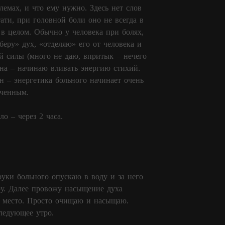
емах, и что ему нужно. Здесь нет слов
ати, при головной боли оно не всегда в
 в целом. Обычно у человека при болях,
беру» дух, «отделяю» его от человека и
ей силы (много не даю, впритык – нечего
ена – начинаю вливать энергию стихий.
ен – энергетика больного начинает очень
нченным.
о – через 2 часа.
руки больного опускаю в воду и за него
ру. Далее провожу насыщение духа
ое место. Просто очищаю и насыщаю.
ледующее утро.