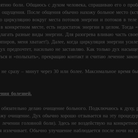
ятию боли. Общаюсь с духом человека, спрашиваю его о пробл
и ощущения. После общения обычно нахожу больное место (кст
аю циркуляцию вокруг места потоков энергии и потоков в теле
в конкретном месте, есть недостаток энергии в целом. Тогда «
лагать разные виды энергии. Для разогрева вливаю часть сво
мпиров, меня хватает!). Далее, когда циркуляция энергии усил
дух предпочтет, насильно не заставляю. Как только дух насыщ
ться и «полыхать», прекращаю контакт и считаю лечение зако
 не сразу – минут через 30 или более. Максимальное время был
ения болезней.
 обязательно делаю очищение больного. Подключаюсь к духу, 
ожу очищение. Дух обычно хорошо отзывается на эту процеду
и лечении головной боли). Здесь не воздействую на конкретн
я излечивает. Обычно улучшение наблюдается после ночи на с