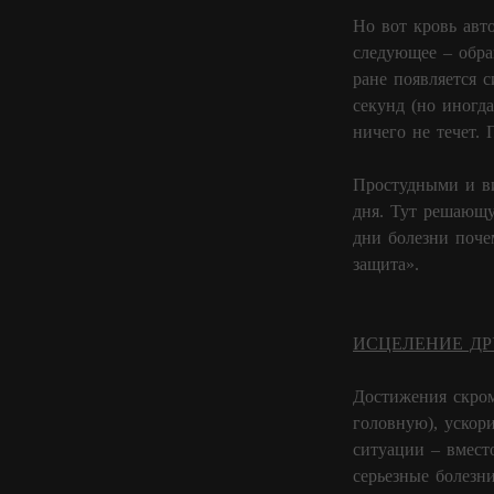
Но вот кровь авт
следующее – обра
ране появляется с
секунд (но иногда
ничего не течет.
Простудными и ви
дня. Тут решающу
дни болезни поче
защита».
ИСЦЕЛЕНИЕ ДР
Достижения скром
головную), ускор
ситуации – вмест
серьезные болезн