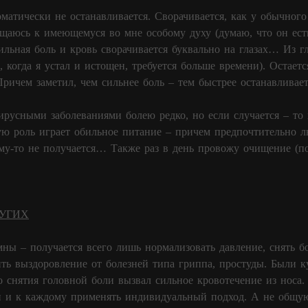
оматически не останавливается. Сворачивается, как у обычног
щаюсь к имеющемуся во мне особому духу (думаю, что он ест
ильная боль и кровь сворачивается буквально на глазах… Из г
, когда я устал и истощен, требуется больше времени). Остаетс
 Причем заметил, чем сильнее боль – тем быстрее останавлива
русными заболеваниями болею редко, но если случается – то
ю роль играет обильное питание – причем предпочтительно л
му-то не получается… Также раз в день провожу очищение (п
УГИХ
ны – получается всего лишь нормализовать давление, снять бо
ить выздоровление от болезней типа гриппа, простуды. Были 
о снятия головной боли вызвал сильное кровотечение из носа. 
и и к каждому применять индивидуальный подход. А не общую