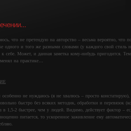
ечении...
рюсь, что не претендую на авторство – весьма вероятно, что п
е одного и того же разными словами (у каждого свой стиль 
 к себе. Может, и данная заметка кому-нибудь пригодится. Те
именял на практике…
ИЕ
 особенно не нуждаюсь (я не хвалюсь – просто констатирую), 
довольно быстро без всяких методик, обработки и перевязок (
а в 1,5-2 быстрее, чем у людей. Видимо, действует фактор – е
лноценно питается, то ускоренное заживление ему автоматичес
ебляю.