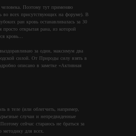
о человека. Поэтому тут применяю
ь во всех присутствующих на форуме). В
лубоких ран кровь останавливалась за 30
я просто открытая рана, из которой
ется кровь…
 выздоравливаю за один, максимум два
юдской силой. От Природы силу взять в
одробно описано в заметке «Активная
ль в теле (или облегчить, например,
курьезные случаи и непредвиденные
Поэтому сейчас стараюсь не браться за
 методику для всех.