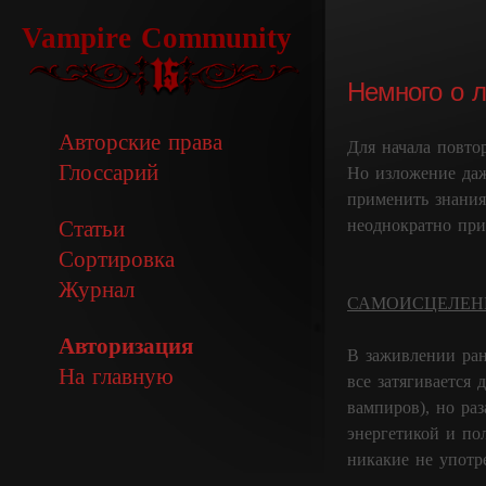
Vampire Community
Немного о л
Авторские права
Для начала повто
Глоссарий
Но изложение даж
применить знания
неоднократно пр
Статьи
Сортировка
Журнал
САМОИСЦЕЛЕН
Авторизация
В заживлении ран
На главную
все затягивается 
вампиров), но раз
энергетикой и по
никакие не употр