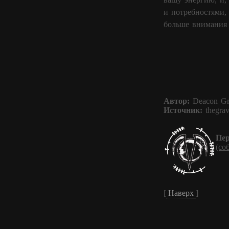
и потребностями,
больше внимания 
Автор:
Deacon Gr
Источник:
thegrav
Пер
(со
[
Наверх
]