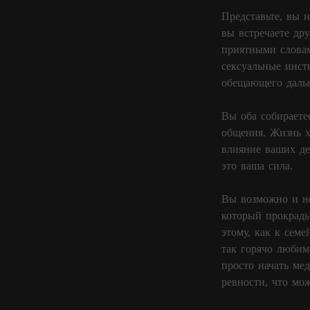
Представьте, вы н
вы встречаете др
приятными словам
сексуальные инст
обещающего дальн
Вы оба собираете
общения. Жизнь х
влияние ваших де
это ваша сила.
Вы возможно и не
который прокрады
этому, как к сем
так горячо любим
просто начать ме
ревности, что мо