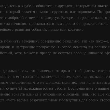
аходитесь в клубе и общаетесь с друзьями, которых вы знаете
уга, который кажется немного грустным или одиноким. По при
и с добротой и немного флиртуя. Вскоре настроение вашего д
инкты начинают просыпаться в нем просто от прикосновения, 
ейшего развития событий, прямо или косвенно.
сь покинуть вечеринку совершенно раздельно, так как похоже
ороша и настроение прекрасное. С этого момента вы больше не
йствий, хотя, может и правда не остаться вообще никакого эф
 догадываетесь, что человек, с которым вы общались, теперь в
вается в его сознание, напоминая о том, какие вы вызываете 
ейным отношениям, что не слишком приятно, или испытывать д
ый супруг(а) задерживается на работе. Воспоминание о вашем
дленно вбивать клинья в отношения с людьми, или, что еще ху
жет иметь весьма разрушительные последствия для обеих сторо