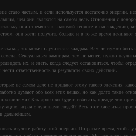
вие стало частым, и если используется достаточно энергии, н
большим, чем они являются на самом деле. Отношения с донор
поскольку они стремятся к знакомой теплоте и наслаждению, к
вством, они хотят получить больше и в то же время начинают 
же сказал, это может случиться с каждым. Вам не нужно быть
 семена. Сексуальным вампирам, тем не менее, нужно научит
редвидеть их, и знать, когда следует остановиться, чтобы огр
 нести ответственность за результаты своих действий.
оторые не самом деле не придают этому такого значения, како
еззаботно думают обо всех этих вещах, но как долго такие отн
 противными? Как долго вы будете избегать, прежде чем прич
путацию, играя с чувствами людей? Весь этот хаос из-за просто
в дальнейшем.
опясь изучите работу этой энергии. Потратьте время, чтобы уз
 возможно, побыть некоторое время врозь. Мы все люди, со с