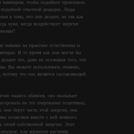
м вампиром, чтобы подобное произошло.
ь подобной ответной реакции. Люди
ия к тому, что они делают, не так как
гда хуже, когда воздействует энергия
овками?
ие навыки на практике естественны и
ампирах. В то время как они могли бы
делают это, даже не осознавая того, что
ды. Вы можете использовать обаяние,
, потому что она является составляющей
ргию нашего обаяния, оно оказывает
еагировать на это очарование позитивно,
, они берут часть этой энергии, она
 мы оставляем вместе с ней немного
ь своей собственной энергии. Этот
опасное, или ядовитое растение.