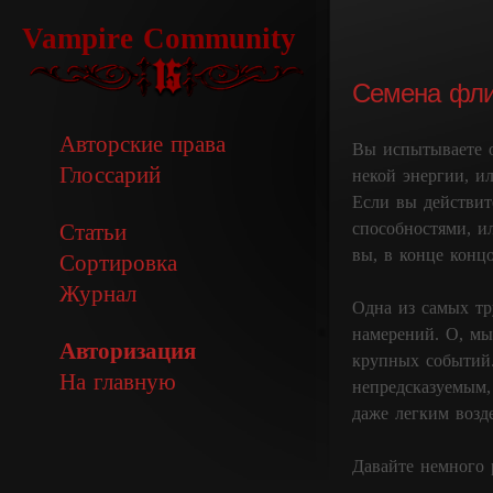
Vampire Community
Семена флир
Авторские права
Вы испытываете о
Глоссарий
некой энергии, и
Если вы действит
способностями, ил
Статьи
вы, в конце концо
Сортировка
Журнал
Одна из самых тр
намерений. О, мы
Авторизация
крупных событий.
На главную
непредсказуемым,
даже легким возд
Давайте немного 