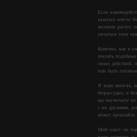
Если взаимодейст
казаться чем-то 
желание растет, 
питаться этим чу
Конечно, как я у
посеять подобные
своих действий, п
или быть готовым
Я знаю многих, к
безрассудно, и б
вы посчитаете их
с их друзьями, ре
может произойти 
Мой совет: не тор
вашу энергию, и,