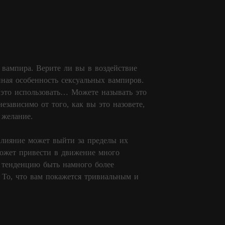
 вампира. Верите ли вы в воздействие
нная особенность сексуальных вампиров.
 это использовать… Можете называть это
езависимо от того, как вы это назовете,
 желание.
влияние может выйти за пределы их
может привести в движение много
т тенденцию быть намного более
 То, что вам покажется тривиальным и