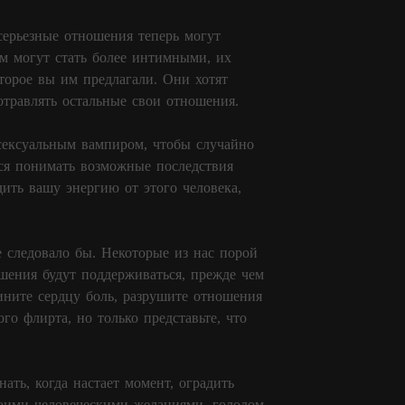
есерьезные отношения теперь могут
ом могут стать более интимными, их
оторое вы им предлагали. Они хотят
отравлять остальные свои отношения.
 сексуальным вампиром, чтобы случайно
ься понимать возможные последствия
адить вашу энергию от этого человека,
е следовало бы. Некоторые из нас порой
ошения будут поддерживаться, прежде чем
ините сердцу боль, разрушите отношения
го флирта, но только представьте, что
нать, когда настает момент, оградить
воими человеческими желаниями, голодом