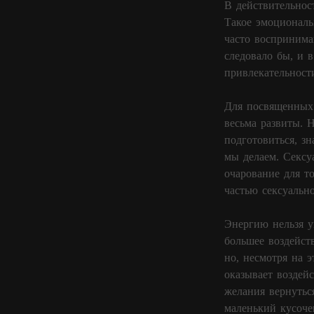
В действительнос
Такое эмоциональ
часто воспринима
следовало бы, и в
привлекательност
Для посвященных 
весьма развиты. 
подготовиться, зн
мы делаем. Сексу
очарование для т
частью сексуальн
Энергию нельзя у
большее воздейств
но, несмотря на э
оказывает воздей
желания вернутьс
маленький кусоче