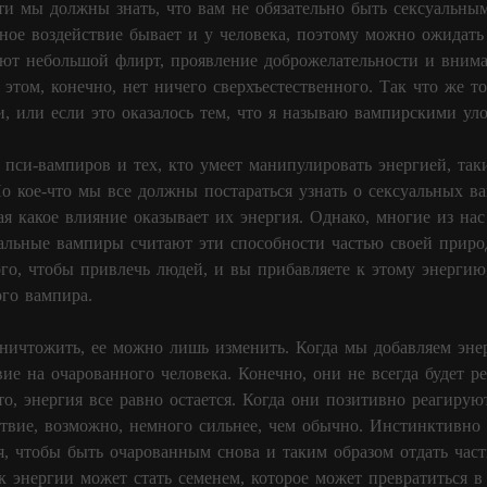
ти мы должны знать, что вам не обязательно быть сексуальны
ное воздействие бывает и у человека, поэтому можно ожидат
ют небольшой флирт, проявление доброжелательности и вниман
 этом, конечно, нет ничего сверхъестественного. Так что же то
и, или если это оказалось тем, что я называю вампирскими ул
пси-вампиров и тех, кто умеет манипулировать энергией, так
Но кое-что мы все должны постараться узнать о сексуальных в
ая какое влияние оказывает их энергия. Однако, многие из нас 
альные вампиры считают эти способности частью своей приро
ого, чтобы привлечь людей, и вы прибавляете к этому энергию
ого вампира.
ничтожить, ее можно лишь изменить. Когда мы добавляем эне
ие на очарованного человека. Конечно, они не всегда будет р
то, энергия все равно остается. Когда они позитивно реагируют
ствие, возможно, немного сильнее, чем обычно. Инстинктивно
я, чтобы быть очарованным снова и таким образом отдать част
к энергии может стать семенем, которое может превратиться в 