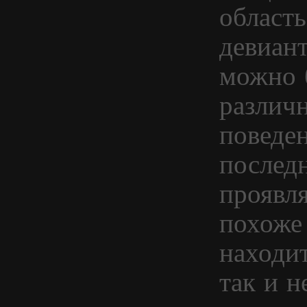
област
девиант
можно 
различ
поведен
последн
проявл
похоже
находит
так и н