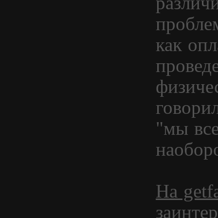
различи
пробле
как опл
проведе
физичес
говори
"мы все
наоборо
На getf
заинте