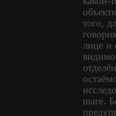
какой-т
объект
того, д
говори
лице и
видимо
отделён
остаём
исслед
шаге. Б
предуп