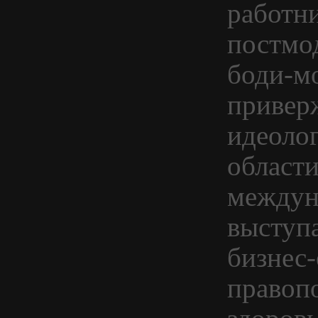
работн
постмо
боди-м
привер
идеоло
области
междун
выступ
бизнес-
правоп