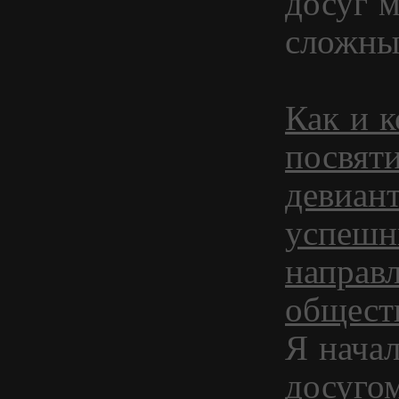
досуг 
сложны
Как и 
посвяти
девиант
успешн
направ
общест
Я нача
досугом