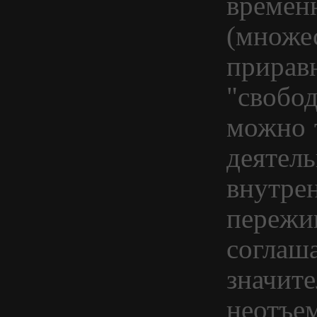
времен
(множе
прирав
"свобод
можно 
деятель
внутре
пережи
соглаша
значите
неотъем