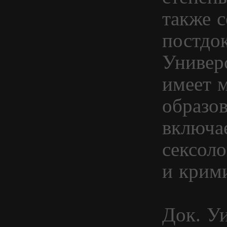
также с
постдо
Универ
имеет 
образов
включае
сексол
и крим
Док. У