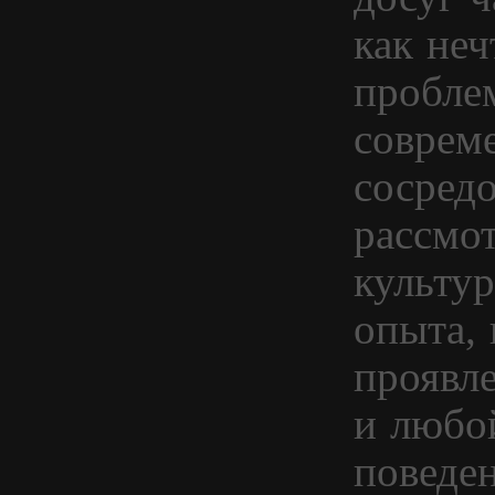
как неч
пробле
соврем
сосредо
рассмо
культур
опыта,
проявл
и любо
поведе