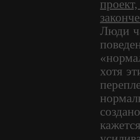
проект,
законч
Люди ч
поведен
«норма
хотя эт
перепл
нормал
создано
кажется
усилива