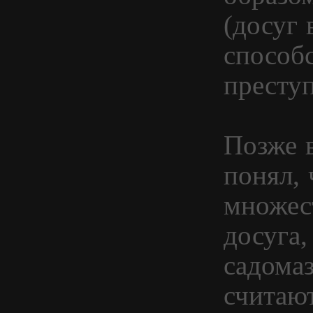
(досуг 
способс
преступ
Позже 
понял, 
множес
досуга,
садома
считаю