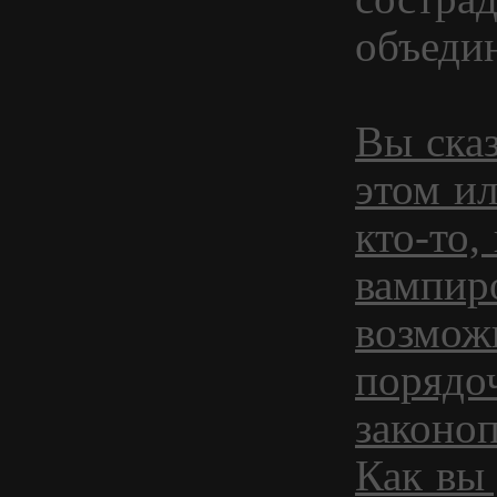
объеди
Вы сказ
этом ил
кто-то,
вампиро
возмож
порядо
законо
Как вы 