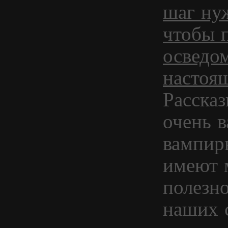
шаг нуж
чтобы 
осведо
настоя
Рассказ
очень 
вампиры
имеют 
полезно
наших с