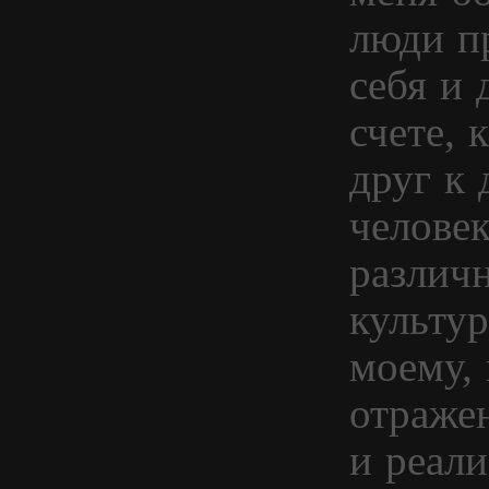
люди п
себя и 
счете, 
друг к 
человек
различ
культур
моему, 
отраже
и реал