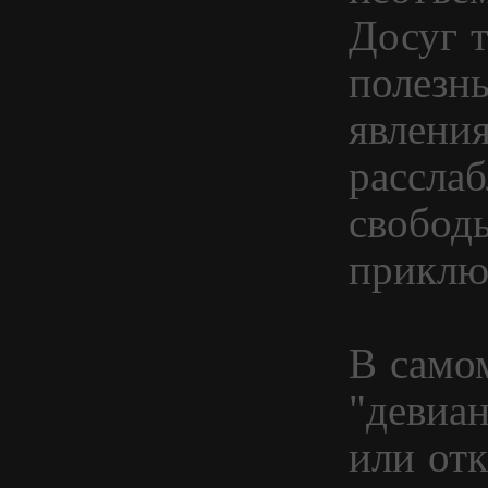
Досуг 
полезн
явлени
рассла
свободы
приключ
В само
"девиа
или от