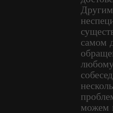
Другим
неспеци
сущест
самом д
обраще
любому
собесе
нескол
пробле
можем 