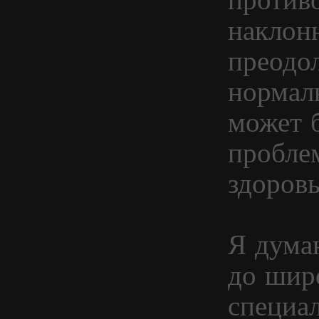
наклон
преодол
нормал
может 
пробле
здоров
Я дума
до шир
специал