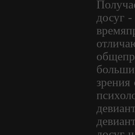
Получа
досуг -
времяп
отлича
общепр
большин
зрения
психол
девиант
девиан
досуг ч