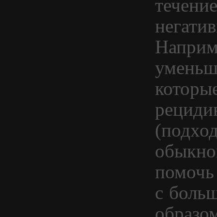
течение
негатив
Наприме
уменьш
которы
рециди
(подход
обыкно
помочь
с боль
образо