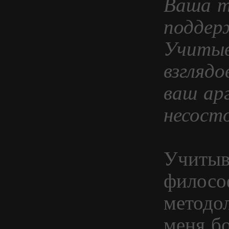
Ваша т
поддер
Учитыв
взглядо
ваш ар
несост
Учитыв
филосо
методо
меня бо