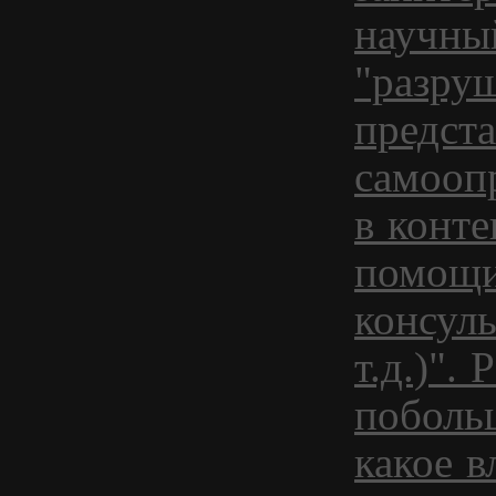
научны
"разру
предста
самооп
в конт
помощи
консуль
т.д.)".
поболь
какое в