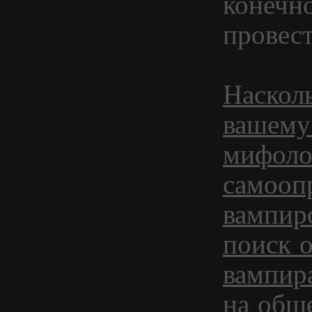
конечно
провес
Наскол
вашему
мифоло
самооп
вампир
поиск 
вампир
на общ