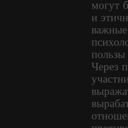
могут б
и этич
важные
психол
пользы 
Через 
участн
выража
выраба
отноше
против