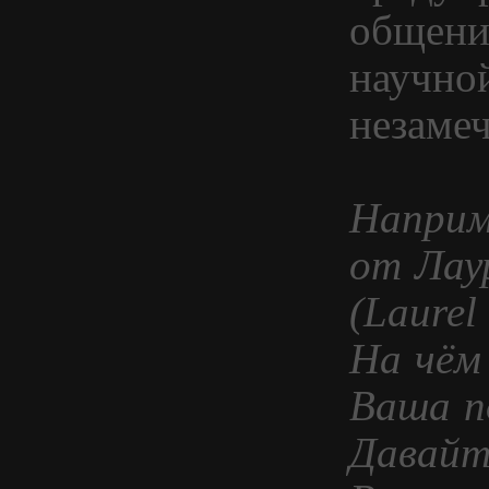
общение
научно
незаме
Наприм
от Лау
(Laurel
На чём
Ваша п
Давайт