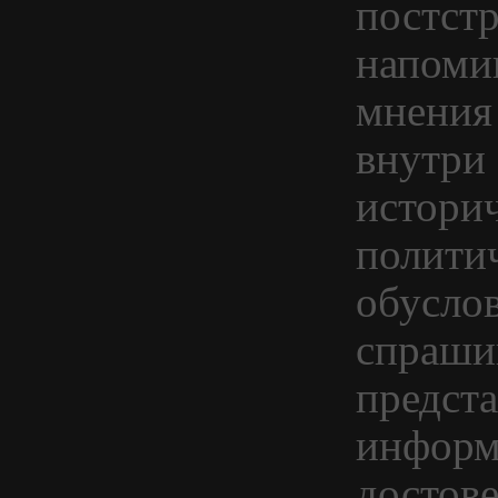
постст
напоми
мнения
внутри
историч
полити
обусло
спраши
предста
информ
достов