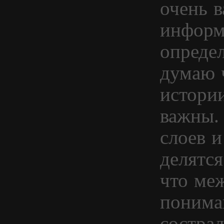
очень 
информ
опреде
думаю 
истори
важны.
слоев и
делятся
что ме
понима
состра