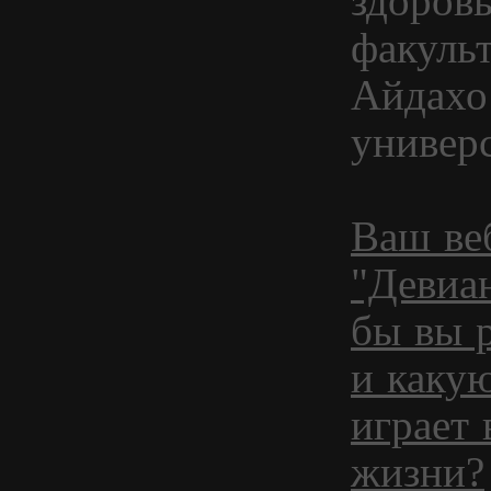
здоров
факуль
Айдахо
универ
Ваш веб
"Девиа
бы вы р
и каку
играет
жизни?