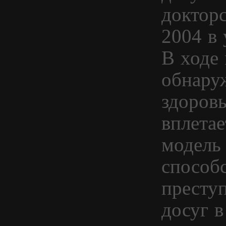
докторс
2004 в 
В ходе
обнару
здоровы
вплета
модель
способс
престу
досуг в