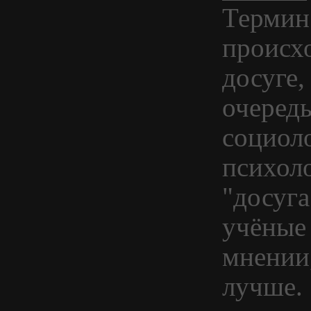
Термин
происхо
досуге,
очеред
социол
психол
"досуга
учёные 
мнении
лучше. 