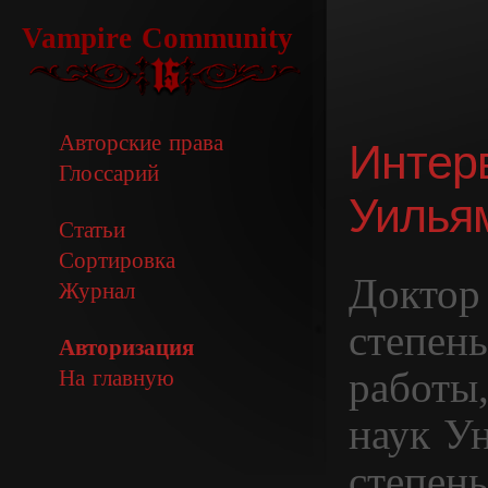
Vampire Community
Авторские права
Интер
Глоссарий
Уилья
Статьи
Сортировка
Доктор
Журнал
степен
Авторизация
работы
На главную
наук У
степен