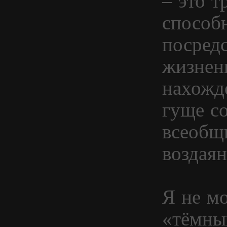
– это т
способ
посред
жизнен
нахожд
гуще с
всеобщ
воздаян
Я не мо
«тёмных