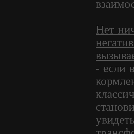
взаимо
Нет ни
негати
вызыва
- если 
кормле
классич
станов
увидет
трансф