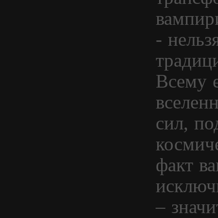
вампир
- нельз
традици
Всему е
вселен
сил, п
космич
факт в
исключ
– значи