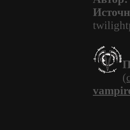
Источн
twiligh
П
(
vampir