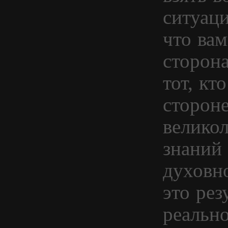
ситуаци
что вам
сторон
тот, кт
стороне
велико
знаний
духовн
это рез
реально