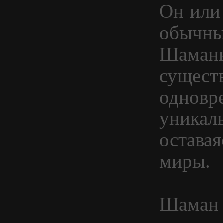
Он или
обычны
Шаманы
сущест
одновр
уникал
оставая
миры.
Шаман 