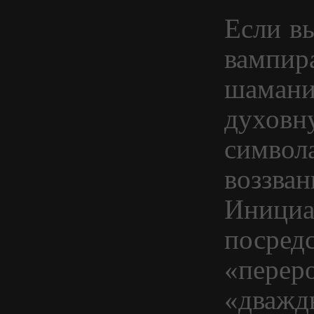
Если в
вампира
шамани
духовн
символ
воззван
Инициа
посред
«перер
«дважд