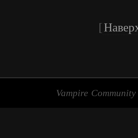
[
Навер
Vampire Communit