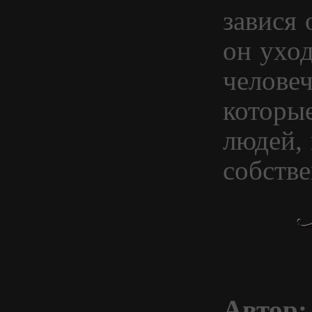
завися 
он ухо
человеч
которы
людей, 
собств
Автор: