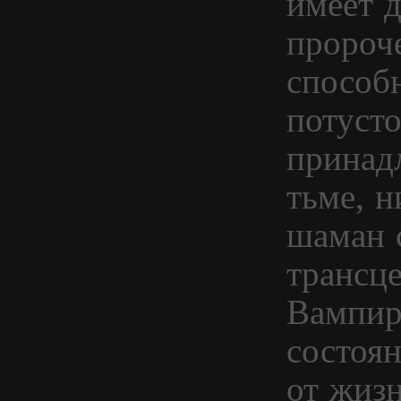
имеет д
пророче
способн
потуст
принадл
тьме, н
шаман 
трансц
Вампир
состоя
от жиз