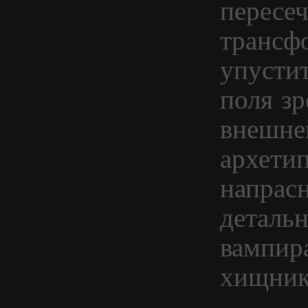
пересеч
трансф
упусти
поля з
внешне
архети
напрас
детальн
вампир
хищник