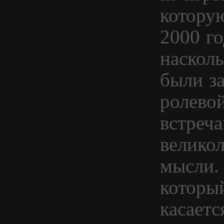
которую
2000 го
наскол
были з
ролевой
встреч
велико
мысли. 
который
касаетс