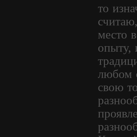
то изна
считаю,
место 
опыту, 
традици
любом с
свою т
разнооб
проявле
разноо