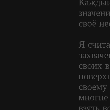
Каждый
значени
своё не
Я счит
захвач
своих 
поверх
своему
многие
взять 