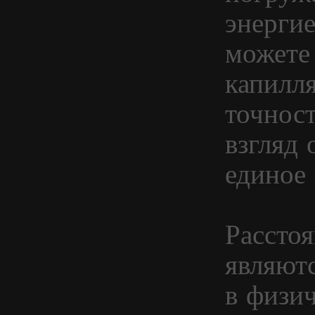
энерги
можете
капилл
точнос
взгляд 
единое 
Расстоя
являют
в физи