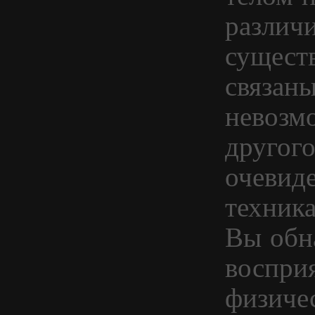
различи
сущест
связаны
невозм
другого
очевиде
техник
Вы обн
восприя
физичес