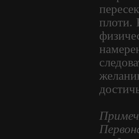
пересек
плоти.
физиче
намере
следова
желанию
достичь
Примеч
Первон