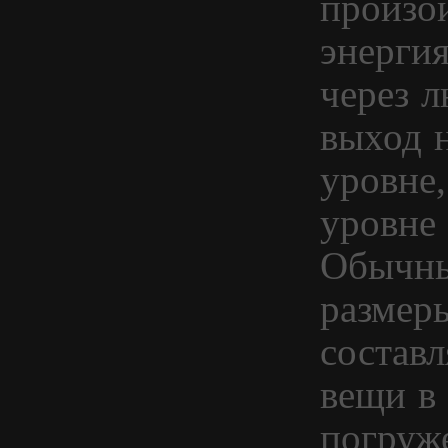
произо
энерги
через 
выход 
уровне,
уровне
Обычны
размер
состав
вещи в
погруж