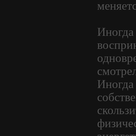
меняетс
Иногда
воспри
одновр
смотре
Иногда
собств
скольз
физиче