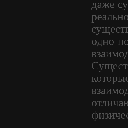
даже су
реальн
существ
одно по
взаимод
Сущест
которы
взаимод
отлича
физичес