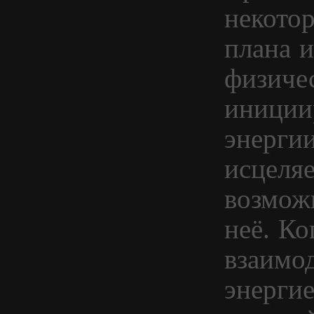
некотор
плана 
физичес
иниции
энергии
исцеля
возмож
неё. Ко
взаимо
энергие