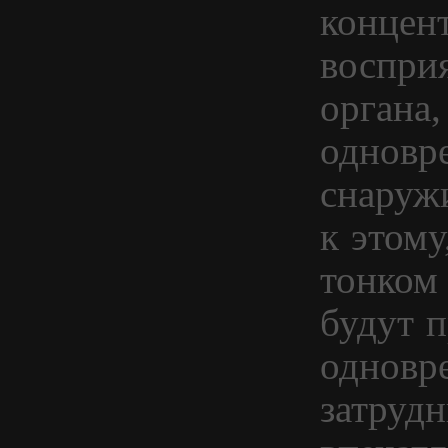
концен
воспри
органа,
одновр
снаружи
к этому
тонком 
будут 
одновр
затруд