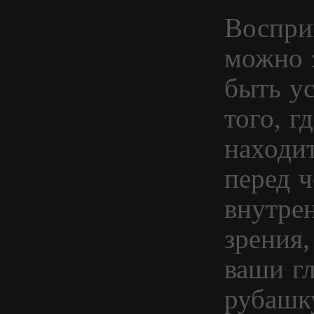
Воспри
можно 
быть у
того, г
находи
перед ч
внутре
зрения,
ваши гл
рубашк