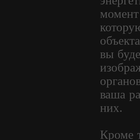
энергет
момент 
котору
объект
вы буде
изобра
органов
ваша ра
них.
Кроме т