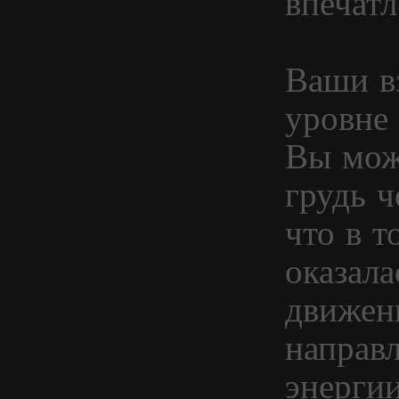
впечат
Ваши в
уровне
Вы мож
грудь ч
что в т
оказала
движен
направ
энергии