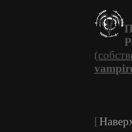
П
Р
(собств
vampir
[
Навер