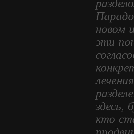
раздел
Парадок
новом 
эти по
согласо
конкре
лечения
раздел
здесь, 
кто ст
продви