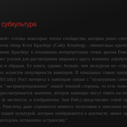
субкультура
мой» готовы некоторые члены сообщества, которые ранее счит
чтя обзор Кэти Красберг (Cathy Krusberg) - обязательно прочт
езюме Красберг в отношении интерпретации точки зрения Рамсл
ет усилия для рассмотрения широкого круга внешних атрибут
в и обрядов. Ее книга, однако, больше, чем экскурсия по «ст
их аспектов популярности вампиров. В начальных главах пред
McCully): Рост интереса к вампирам связан с "культурным сам
к "экстравертированию" нашей теневой стороны, то есть помог
рассматривается значение, которое вампиры могут иметь на по
 (в частности, в изображении Энн Райс) представляет собой 
. Рамсленд даже становится немного политиком в описании н
нашей культурой, которые изображаются в контексте, менее 
молодежь потаканию остракизму."