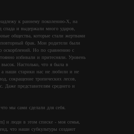
инадлежу к раннему поколению-Х, на
д спада и выдержали много ударов,
жные общества, которые стали жертвами
в повторный брак. Мои родители были
го оскорблений. Но по сравнению с
стоянно избивали и притесняли. Уровень
высок. Настолько, что я была в
, а наши старики нас не любили и не
од, сокращение тропических лесов,
с. Даже представителям среднего и
что мы сами сделали для себя.
om
] и люди в этом списке - моя семья,
ленд, что наши субкультуры создают