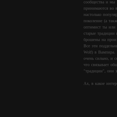
сообщества и мы 
принимаются во в
настолько популя
поколение (а такж
оптимист ты или 
старые традиции 
брошены на произ
Все эти поддельн
Wolf) в Вампира.
очень сильно, и 
что связывает об
"традиции", они з
Ах, в какое инте