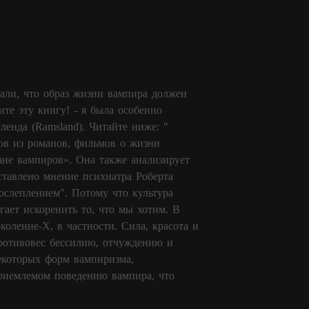
али, что образ жизни вампира должен
ите эту книгу! - я была особенно
енда (Ramsland). Читайте ниже: "
ов из романов, фильмов о жизни
ране вампиров». Она также анализирует
ставлено мнение психиатра Роберта
оослеплением". Потому что культура
ает искоренить то, что мы хотим. В
коление-Х, в частности. Сила, красота и
противовес бессилию, отчуждению и
екоторых форм вампиризма,
приемлемом поведению вампира, что