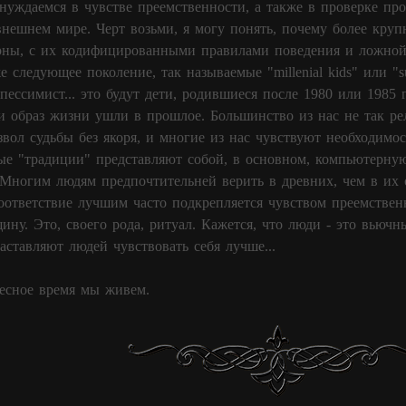
нуждаемся в чувстве преемственности, а также в проверке пр
нешнем мире. Черт возьми, я могу понять, почему более круп
рны, с их кодифицированными правилами поведения и ложной 
е следующее поколение, так называемые "millenial kids" или "su
пессимист... это будут дети, родившиеся после 1980 или 1985
и образ жизни ушли в прошлое. Большинство из нас не так р
вол судьбы без якоря, и многие из нас чувствуют необходимос
ые "традиции" представляют собой, в основном, компьютерную
 Многим людям предпочтительней верить в древних, чем в их о
соответствие лучшим часто подкрепляется чувством преемствен
щину. Это, своего рода, ритуал. Кажется, что люди - это вьюч
аставляют людей чувствовать себя лучше...
ресное время мы живем.