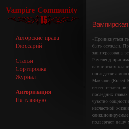
Vampire Community
Вампирская 
Авторские права
«Проникнуться ть
Глоссарий
быть осужден. Про
заинтересована р
Рамсленд принима
Статьи
вампирских клано
Сортировка
последствия мног
Журнал
Маккали (Robert 
имеет тенденцию 
Авторизация
последних главах 
На главную
чувство общности
несчастной жизни
санкционируемые 
подвергает нашу 