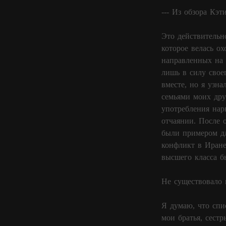
--- Из обзора Кэт
Это действительн
которое велась о
направленных на 
лишь в силу свое
вместе, но я узн
семьями моих дру
употребления нар
отчаянии. После 
были примером дл
конфликт в Иране
высшего класса б
Не существовало 
Я думаю, что спи
мои братья, сестр