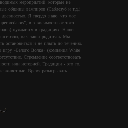
оводимых мероприятий, которые не
ные общины вампиров (Саблезуб и т.д.)
древностью. Я твердо знаю, что мое
perpredators", в зависимости от того
 годов) нуждается в традициях. Наши
елигиозны, как наши родители. Мы
ть остановиться и не плыть по течению.
 игру «Белого Волка» (компания White
тсутствие. Стремление соответствовать
ности или историей. Традиции - это то,
ные животные. Время разыгрывать