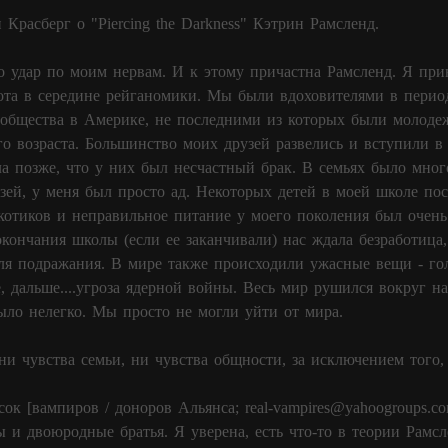
и Красберг о "Piercing the Darkness" Кэтрин Рамсленд.
о удар по моим нервам. И к этому причастна Рамсленд. Я пр
хота в середине рейганомики. Мы были вдоховителями в перио
общества в Америке, не последними из которых были молоде
го возраста. Большинство моих друзей развелись и вступили 
ала позже, что у них был несчастный брак. В семьях было мно
зей, у меня был просто ад. Некоторых детей в моей школе по
котиков и неправильное питание у моего поколения был очень 
окончания школы (если ее заканчивали) нас ждала безработица
я подражания. В мире также происходили ужасные вещи - гол
, дальше....угроза ядерной войны. Весь мир рушился вокруг на
ыло нелегко. Мы просто не могли уйти от мира.
ни чувства семьи, ни чувства общности, за исключением того, 
сок [вампиров / доноров Альянса;
real-vampires@yahoogroups.c
ы и двоюродные братья. Я уверена, есть что-то в теории Рамс